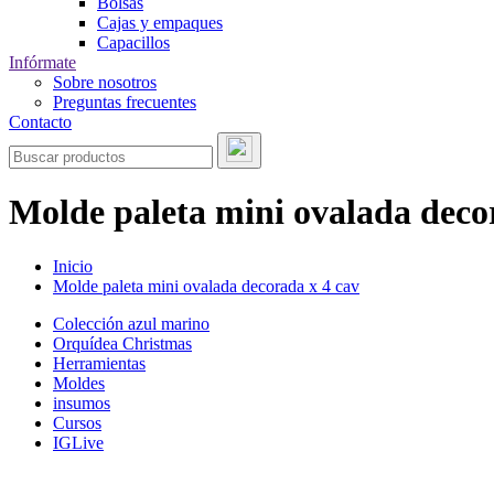
Bolsas
Cajas y empaques
Capacillos
Infórmate
Sobre nosotros
Preguntas frecuentes
Contacto
Molde paleta mini ovalada deco
Inicio
Molde paleta mini ovalada decorada x 4 cav
Colección azul marino
Orquídea Christmas
Herramientas
Moldes
insumos
Cursos
IGLive