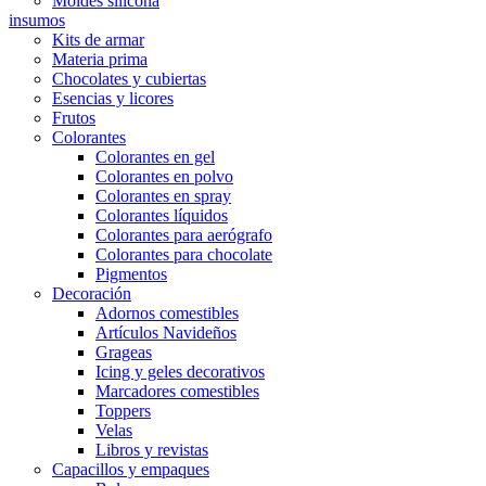
Moldes silicona
insumos
Kits de armar
Materia prima
Chocolates y cubiertas
Esencias y licores
Frutos
Colorantes
Colorantes en gel
Colorantes en polvo
Colorantes en spray
Colorantes líquidos
Colorantes para aerógrafo
Colorantes para chocolate
Pigmentos
Decoración
Adornos comestibles
Artículos Navideños
Grageas
Icing y geles decorativos
Marcadores comestibles
Toppers
Velas
Libros y revistas
Capacillos y empaques