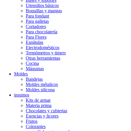
Bases y soportes
Utensilios básicos
Boquillas y mangas
Para fondant
Para galletas
Cortadores
Para chocolatería
Para Flores
Espátulas
Electrodomésticos
Termómetros y timers
Otras herramientas
Cocina
Máquinas
Moldes
Bandejas
Moldes métalicos
Moldes silicona
insumos
Kits de armar
Materia prima
Chocolates y cubiertas
Esencias y licores
Frutos
Colorantes