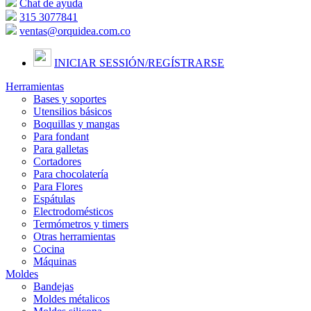
Chat de ayuda
315 3077841
ventas@orquidea.com.co
INICIAR SESSIÓN/
REGÍSTRARSE
Herramientas
Bases y soportes
Utensilios básicos
Boquillas y mangas
Para fondant
Para galletas
Cortadores
Para chocolatería
Para Flores
Espátulas
Electrodomésticos
Termómetros y timers
Otras herramientas
Cocina
Máquinas
Moldes
Bandejas
Moldes métalicos