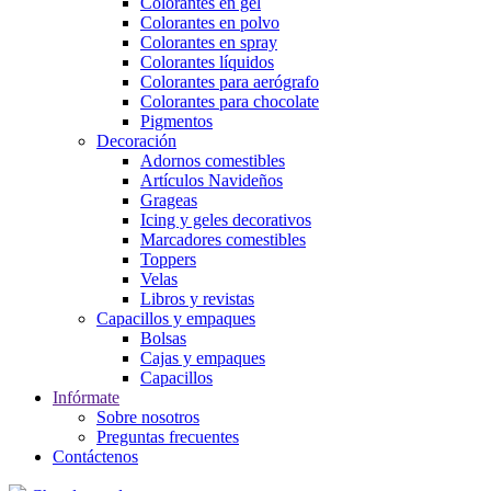
Colorantes en gel
Colorantes en polvo
Colorantes en spray
Colorantes líquidos
Colorantes para aerógrafo
Colorantes para chocolate
Pigmentos
Decoración
Adornos comestibles
Artículos Navideños
Grageas
Icing y geles decorativos
Marcadores comestibles
Toppers
Velas
Libros y revistas
Capacillos y empaques
Bolsas
Cajas y empaques
Capacillos
Infórmate
Sobre nosotros
Preguntas frecuentes
Contáctenos