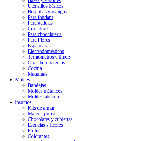
Bases y soportes
Utensilios básicos
Boquillas y mangas
Para fondant
Para galletas
Cortadores
Para chocolatería
Para Flores
Espátulas
Electrodomésticos
Termómetros y timers
Otras herramientas
Cocina
Máquinas
Moldes
Bandejas
Moldes métalicos
Moldes silicona
insumos
Kits de armar
Materia prima
Chocolates y cubiertas
Esencias y licores
Frutos
Colorantes