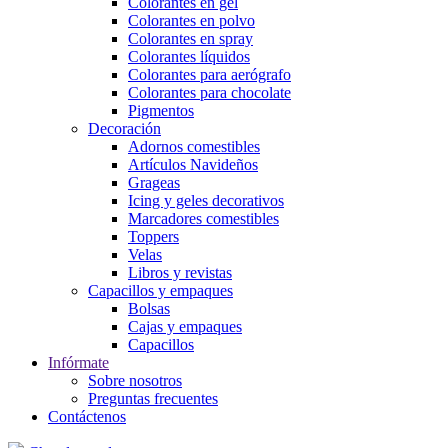
Colorantes en gel
Colorantes en polvo
Colorantes en spray
Colorantes líquidos
Colorantes para aerógrafo
Colorantes para chocolate
Pigmentos
Decoración
Adornos comestibles
Artículos Navideños
Grageas
Icing y geles decorativos
Marcadores comestibles
Toppers
Velas
Libros y revistas
Capacillos y empaques
Bolsas
Cajas y empaques
Capacillos
Infórmate
Sobre nosotros
Preguntas frecuentes
Contáctenos