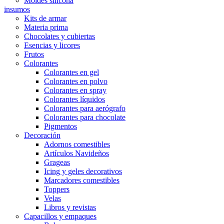
Moldes silicona
insumos
Kits de armar
Materia prima
Chocolates y cubiertas
Esencias y licores
Frutos
Colorantes
Colorantes en gel
Colorantes en polvo
Colorantes en spray
Colorantes líquidos
Colorantes para aerógrafo
Colorantes para chocolate
Pigmentos
Decoración
Adornos comestibles
Artículos Navideños
Grageas
Icing y geles decorativos
Marcadores comestibles
Toppers
Velas
Libros y revistas
Capacillos y empaques