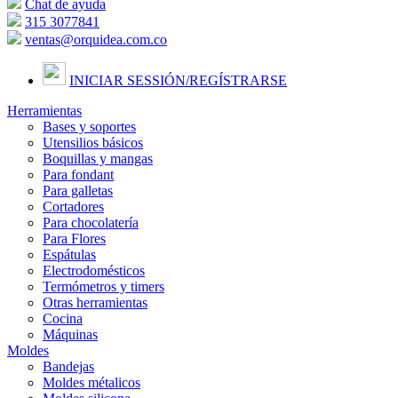
Chat de ayuda
315 3077841
ventas@orquidea.com.co
INICIAR SESSIÓN/
REGÍSTRARSE
Herramientas
Bases y soportes
Utensilios básicos
Boquillas y mangas
Para fondant
Para galletas
Cortadores
Para chocolatería
Para Flores
Espátulas
Electrodomésticos
Termómetros y timers
Otras herramientas
Cocina
Máquinas
Moldes
Bandejas
Moldes métalicos