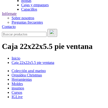
Bolsas
Cajas y empaques
Capacillos
Infórmate
Sobre nosotros
Preguntas frecuentes
Contacto
Caja 22x22x5.5 pie ventana
Inicio
Caja 22x22x5.5 pie ventana
Colección azul marino
Orquídea Christmas
Herramientas
Moldes
insumos
Cursos
IGLive