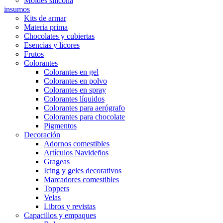
Moldes silicona
insumos
Kits de armar
Materia prima
Chocolates y cubiertas
Esencias y licores
Frutos
Colorantes
Colorantes en gel
Colorantes en polvo
Colorantes en spray
Colorantes líquidos
Colorantes para aerógrafo
Colorantes para chocolate
Pigmentos
Decoración
Adornos comestibles
Artículos Navideños
Grageas
Icing y geles decorativos
Marcadores comestibles
Toppers
Velas
Libros y revistas
Capacillos y empaques