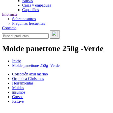
Bolsas
Cajas y empaques
Capacillos
Infórmate
Sobre nosotros
Preguntas frecuentes
Contacto
Molde panettone 250g -Verde
Inicio
Molde panettone 250g -Verde
Colección azul marino
Orquídea Christmas
Herramientas
Moldes
insumos
Cursos
IGLive