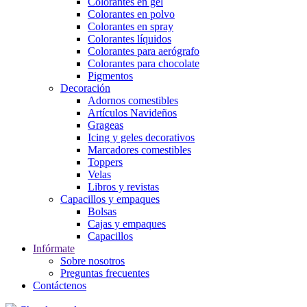
Colorantes en gel
Colorantes en polvo
Colorantes en spray
Colorantes líquidos
Colorantes para aerógrafo
Colorantes para chocolate
Pigmentos
Decoración
Adornos comestibles
Artículos Navideños
Grageas
Icing y geles decorativos
Marcadores comestibles
Toppers
Velas
Libros y revistas
Capacillos y empaques
Bolsas
Cajas y empaques
Capacillos
Infórmate
Sobre nosotros
Preguntas frecuentes
Contáctenos