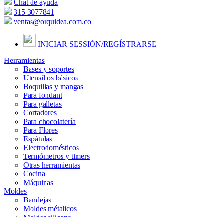
Chat de ayuda
315 3077841
ventas@orquidea.com.co
INICIAR SESSIÓN/
REGÍSTRARSE
Herramientas
Bases y soportes
Utensilios básicos
Boquillas y mangas
Para fondant
Para galletas
Cortadores
Para chocolatería
Para Flores
Espátulas
Electrodomésticos
Termómetros y timers
Otras herramientas
Cocina
Máquinas
Moldes
Bandejas
Moldes métalicos