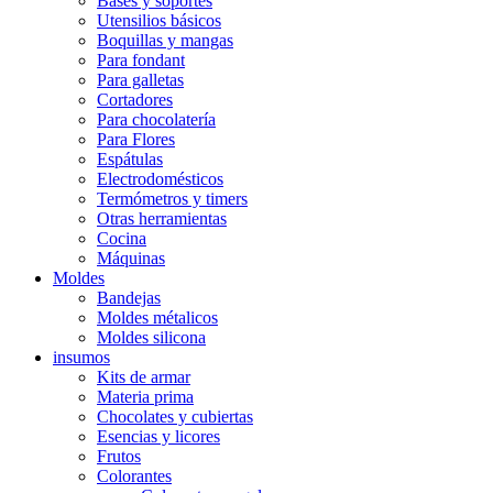
Bases y soportes
Utensilios básicos
Boquillas y mangas
Para fondant
Para galletas
Cortadores
Para chocolatería
Para Flores
Espátulas
Electrodomésticos
Termómetros y timers
Otras herramientas
Cocina
Máquinas
Moldes
Bandejas
Moldes métalicos
Moldes silicona
insumos
Kits de armar
Materia prima
Chocolates y cubiertas
Esencias y licores
Frutos
Colorantes