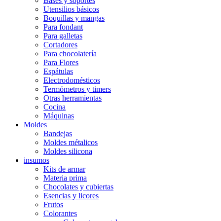
Bases y soportes
Utensilios básicos
Boquillas y mangas
Para fondant
Para galletas
Cortadores
Para chocolatería
Para Flores
Espátulas
Electrodomésticos
Termómetros y timers
Otras herramientas
Cocina
Máquinas
Moldes
Bandejas
Moldes métalicos
Moldes silicona
insumos
Kits de armar
Materia prima
Chocolates y cubiertas
Esencias y licores
Frutos
Colorantes