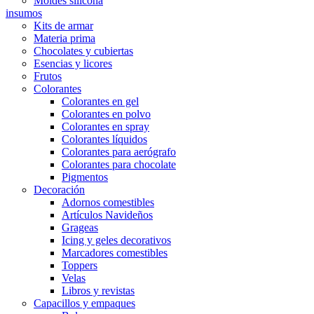
Moldes silicona
insumos
Kits de armar
Materia prima
Chocolates y cubiertas
Esencias y licores
Frutos
Colorantes
Colorantes en gel
Colorantes en polvo
Colorantes en spray
Colorantes líquidos
Colorantes para aerógrafo
Colorantes para chocolate
Pigmentos
Decoración
Adornos comestibles
Artículos Navideños
Grageas
Icing y geles decorativos
Marcadores comestibles
Toppers
Velas
Libros y revistas
Capacillos y empaques