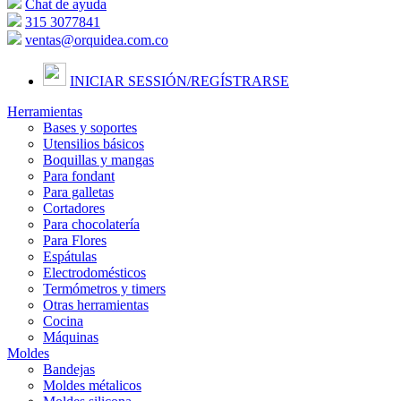
Chat de ayuda
315 3077841
ventas@orquidea.com.co
INICIAR SESSIÓN/
REGÍSTRARSE
Herramientas
Bases y soportes
Utensilios básicos
Boquillas y mangas
Para fondant
Para galletas
Cortadores
Para chocolatería
Para Flores
Espátulas
Electrodomésticos
Termómetros y timers
Otras herramientas
Cocina
Máquinas
Moldes
Bandejas
Moldes métalicos