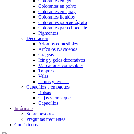
Colorantes en gel
Colorantes en polvo
Colorantes en spray
Colorantes líquidos
Colorantes para aerógrafo
Colorantes para chocolate
Pigmentos
Decoración
Adornos comestibles
Artículos Navideños
Grageas
Icing y geles decorativos
Marcadores comestibles
Toppers
Velas
Libros y revistas
Capacillos y empaques
Bolsas
Cajas y empaques
Capacillos
Infórmate
Sobre nosotros
Preguntas frecuentes
Contáctenos