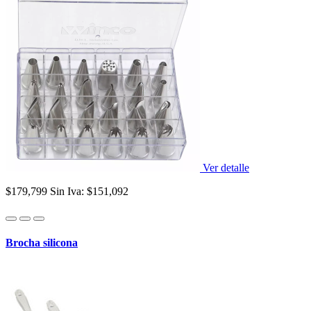
Ver detalle
$179,799
Sin Iva: $151,092
Brocha silicona