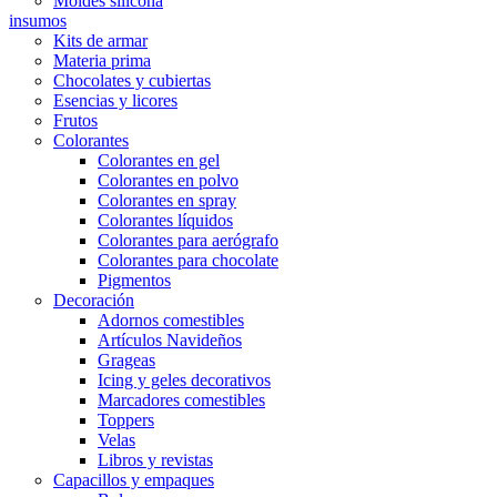
Moldes silicona
insumos
Kits de armar
Materia prima
Chocolates y cubiertas
Esencias y licores
Frutos
Colorantes
Colorantes en gel
Colorantes en polvo
Colorantes en spray
Colorantes líquidos
Colorantes para aerógrafo
Colorantes para chocolate
Pigmentos
Decoración
Adornos comestibles
Artículos Navideños
Grageas
Icing y geles decorativos
Marcadores comestibles
Toppers
Velas
Libros y revistas
Capacillos y empaques