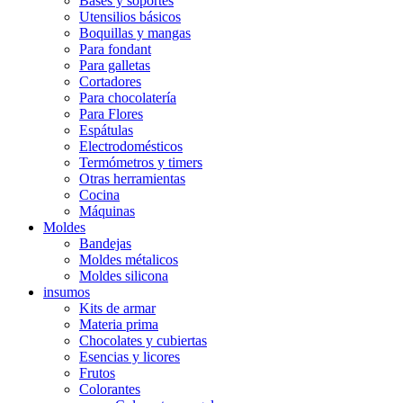
Bases y soportes
Utensilios básicos
Boquillas y mangas
Para fondant
Para galletas
Cortadores
Para chocolatería
Para Flores
Espátulas
Electrodomésticos
Termómetros y timers
Otras herramientas
Cocina
Máquinas
Moldes
Bandejas
Moldes métalicos
Moldes silicona
insumos
Kits de armar
Materia prima
Chocolates y cubiertas
Esencias y licores
Frutos
Colorantes