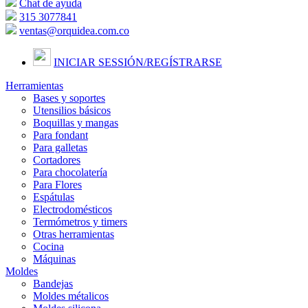
Chat de ayuda
315 3077841
ventas@orquidea.com.co
INICIAR SESSIÓN/
REGÍSTRARSE
Herramientas
Bases y soportes
Utensilios básicos
Boquillas y mangas
Para fondant
Para galletas
Cortadores
Para chocolatería
Para Flores
Espátulas
Electrodomésticos
Termómetros y timers
Otras herramientas
Cocina
Máquinas
Moldes
Bandejas
Moldes métalicos