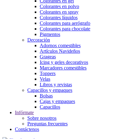
Colorantes en gel
Colorantes en polvo
Colorantes en spray
Colorantes líquidos
Colorantes para aerógrafo
Colorantes para chocolate
Pigmentos
Decoración
Adornos comestibles
Artículos Navideños
Grageas
Icing y geles decorativos
Marcadores comestibles
Toppers
Velas
Libros y revistas
Capacillos y empaques
Bolsas
Cajas y empaques
Capacillos
Infórmate
Sobre nosotros
Preguntas frecuentes
Contáctenos