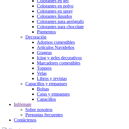
Colorantes en gel
Colorantes en polvo
Colorantes en spray
Colorantes líquidos
Colorantes para aerógrafo
Colorantes para chocolate
Pigmentos
Decoración
Adornos comestibles
Artículos Navideños
Grageas
Icing y geles decorativos
Marcadores comestibles
Toppers
Velas
Libros y revistas
Capacillos y empaques
Bolsas
Cajas y empaques
Capacillos
Infórmate
Sobre nosotros
Preguntas frecuentes
Contáctenos