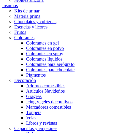
Moldes silicona
insumos
Kits de armar
Materia prima
Chocolates y cubiertas
Esencias y licores
Frutos
Colorantes
Colorantes en gel
Colorantes en polvo
Colorantes en spray
Colorantes líquidos
Colorantes para aerógrafo
Colorantes para chocolate
Pigmentos
Decoración
Adornos comestibles
Artículos Navideños
Grageas
Icing y geles decorativos
Marcadores comestibles
Toppers
Velas
Libros y revistas
Capacillos y empaques