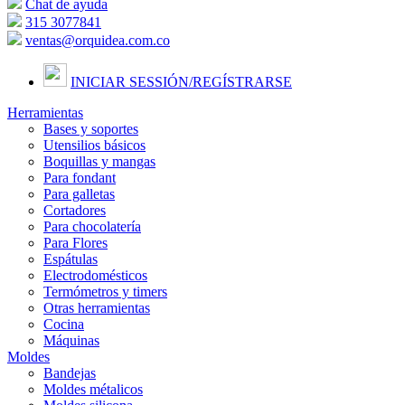
Chat de ayuda
315 3077841
ventas@orquidea.com.co
INICIAR SESSIÓN/
REGÍSTRARSE
Herramientas
Bases y soportes
Utensilios básicos
Boquillas y mangas
Para fondant
Para galletas
Cortadores
Para chocolatería
Para Flores
Espátulas
Electrodomésticos
Termómetros y timers
Otras herramientas
Cocina
Máquinas
Moldes
Bandejas
Moldes métalicos