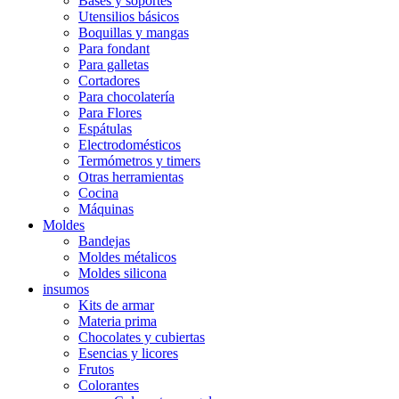
Bases y soportes
Utensilios básicos
Boquillas y mangas
Para fondant
Para galletas
Cortadores
Para chocolatería
Para Flores
Espátulas
Electrodomésticos
Termómetros y timers
Otras herramientas
Cocina
Máquinas
Moldes
Bandejas
Moldes métalicos
Moldes silicona
insumos
Kits de armar
Materia prima
Chocolates y cubiertas
Esencias y licores
Frutos
Colorantes