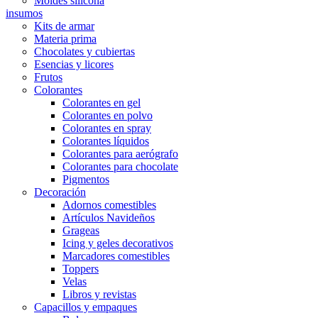
Moldes silicona
insumos
Kits de armar
Materia prima
Chocolates y cubiertas
Esencias y licores
Frutos
Colorantes
Colorantes en gel
Colorantes en polvo
Colorantes en spray
Colorantes líquidos
Colorantes para aerógrafo
Colorantes para chocolate
Pigmentos
Decoración
Adornos comestibles
Artículos Navideños
Grageas
Icing y geles decorativos
Marcadores comestibles
Toppers
Velas
Libros y revistas
Capacillos y empaques