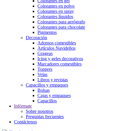
Colorantes en gel
Colorantes en polvo
Colorantes en spray
Colorantes líquidos
Colorantes para aerógrafo
Colorantes para chocolate
Pigmentos
Decoración
Adornos comestibles
Artículos Navideños
Grageas
Icing y geles decorativos
Marcadores comestibles
Toppers
Velas
Libros y revistas
Capacillos y empaques
Bolsas
Cajas y empaques
Capacillos
Infórmate
Sobre nosotros
Preguntas frecuentes
Contáctenos