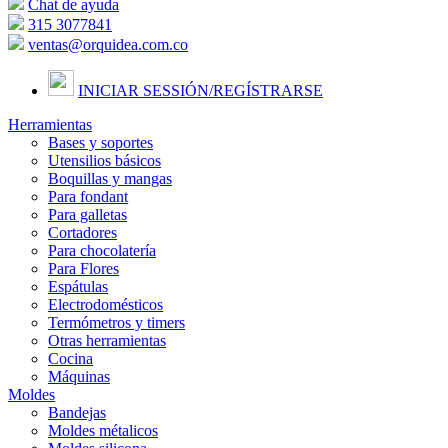
Chat de ayuda
315 3077841
ventas@orquidea.com.co
INICIAR SESSIÓN/
REGÍSTRARSE
Herramientas
Bases y soportes
Utensilios básicos
Boquillas y mangas
Para fondant
Para galletas
Cortadores
Para chocolatería
Para Flores
Espátulas
Electrodomésticos
Termómetros y timers
Otras herramientas
Cocina
Máquinas
Moldes
Bandejas
Moldes métalicos