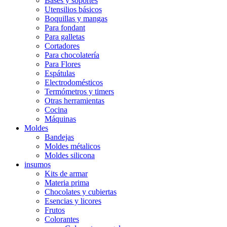
Bases y soportes
Utensilios básicos
Boquillas y mangas
Para fondant
Para galletas
Cortadores
Para chocolatería
Para Flores
Espátulas
Electrodomésticos
Termómetros y timers
Otras herramientas
Cocina
Máquinas
Moldes
Bandejas
Moldes métalicos
Moldes silicona
insumos
Kits de armar
Materia prima
Chocolates y cubiertas
Esencias y licores
Frutos
Colorantes