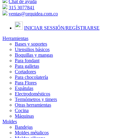
Chat de ayuda
315 3077841
ventas@orquidea.com.co
INICIAR SESSIÓN/
REGÍSTRARSE
Herramientas
Bases y soportes
Utensilios básicos
Boquillas y mangas
Para fondant
Para galletas
Cortadores
Para chocolatería
Para Flores
Espátulas
Electrodomésticos
Termómetros y timers
Otras herramientas
Cocina
Máquinas
Moldes
Bandejas
Moldes métalicos