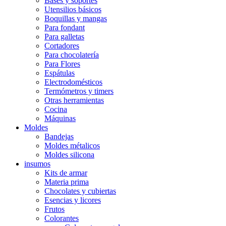
Bases y soportes
Utensilios básicos
Boquillas y mangas
Para fondant
Para galletas
Cortadores
Para chocolatería
Para Flores
Espátulas
Electrodomésticos
Termómetros y timers
Otras herramientas
Cocina
Máquinas
Moldes
Bandejas
Moldes métalicos
Moldes silicona
insumos
Kits de armar
Materia prima
Chocolates y cubiertas
Esencias y licores
Frutos
Colorantes