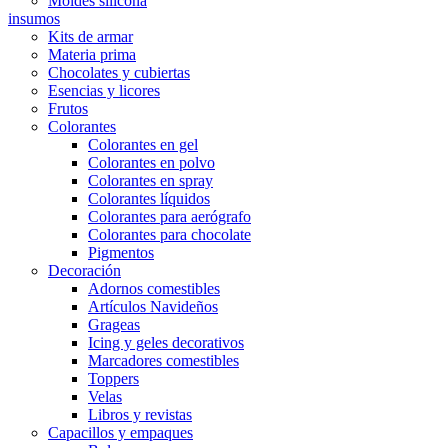
Moldes silicona
insumos
Kits de armar
Materia prima
Chocolates y cubiertas
Esencias y licores
Frutos
Colorantes
Colorantes en gel
Colorantes en polvo
Colorantes en spray
Colorantes líquidos
Colorantes para aerógrafo
Colorantes para chocolate
Pigmentos
Decoración
Adornos comestibles
Artículos Navideños
Grageas
Icing y geles decorativos
Marcadores comestibles
Toppers
Velas
Libros y revistas
Capacillos y empaques