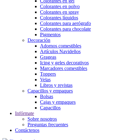
Colorantes en gel
Colorantes en polvo
Colorantes en spray
Colorantes líquidos
Colorantes para aerógrafo
Colorantes para chocolate
Pigmentos
Decoración
Adornos comestibles
Artículos Navideños
Grageas
Icing y geles decorativos
Marcadores comestibles
Toppers
Velas
Libros y revistas
Capacillos y empaques
Bolsas
Cajas y empaques
Capacillos
Infórmate
Sobre nosotros
Preguntas frecuentes
Contáctenos