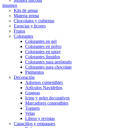
Moldes silicona
insumos
Kits de armar
Materia prima
Chocolates y cubiertas
Esencias y licores
Frutos
Colorantes
Colorantes en gel
Colorantes en polvo
Colorantes en spray
Colorantes líquidos
Colorantes para aerógrafo
Colorantes para chocolate
Pigmentos
Decoración
Adornos comestibles
Artículos Navideños
Grageas
Icing y geles decorativos
Marcadores comestibles
Toppers
Velas
Libros y revistas
Capacillos y empaques