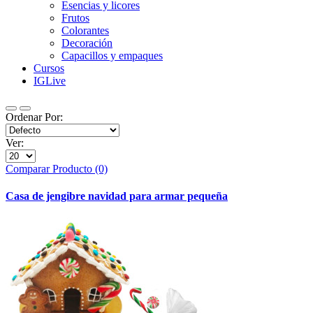
Esencias y licores
Frutos
Colorantes
Decoración
Capacillos y empaques
Cursos
IGLive
Ordenar Por:
Ver:
Comparar Producto (0)
Casa de jengibre navidad para armar pequeña