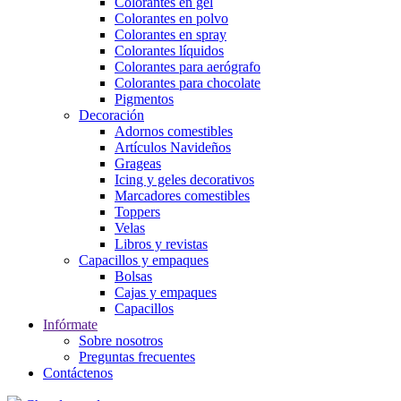
Colorantes en gel
Colorantes en polvo
Colorantes en spray
Colorantes líquidos
Colorantes para aerógrafo
Colorantes para chocolate
Pigmentos
Decoración
Adornos comestibles
Artículos Navideños
Grageas
Icing y geles decorativos
Marcadores comestibles
Toppers
Velas
Libros y revistas
Capacillos y empaques
Bolsas
Cajas y empaques
Capacillos
Infórmate
Sobre nosotros
Preguntas frecuentes
Contáctenos