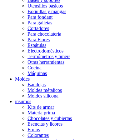
Bases y soportes
Utensilios básicos
Boquillas y mangas
Para fondant
Para galletas
Cortadores
Para chocolatería
Para Flores
Espátulas
Electrodomésticos
Termómetros y timers
Otras herramientas
Cocina
Máquinas
Moldes
Bandejas
Moldes métalicos
Moldes silicona
insumos
Kits de armar
Materia prima
Chocolates y cubiertas
Esencias y licores
Frutos
Colorantes