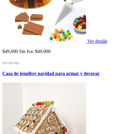
Ver detalle
$49,000
Sin Iva: $49,000
Casa de jengibre navidad para armar y decorar