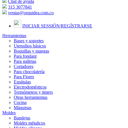
Chat de ayuda
315 3077841
ventas@orquidea.com.co
INICIAR SESSIÓN/
REGÍSTRARSE
Herramientas
Bases y soportes
Utensilios básicos
Boquillas y mangas
Para fondant
Para galletas
Cortadores
Para chocolatería
Para Flores
Espátulas
Electrodomésticos
Termómetros y timers
Otras herramientas
Cocina
Máquinas
Moldes
Bandejas
Moldes métalicos