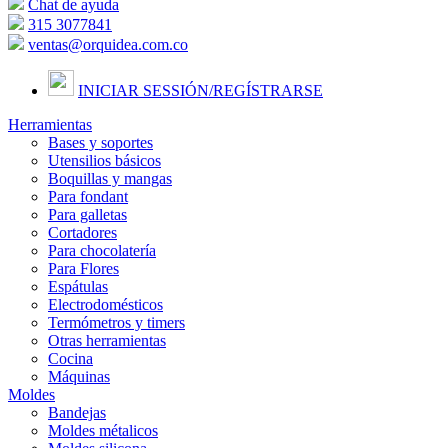
Chat de ayuda
315 3077841
ventas@orquidea.com.co
INICIAR SESSIÓN/
REGÍSTRARSE
Herramientas
Bases y soportes
Utensilios básicos
Boquillas y mangas
Para fondant
Para galletas
Cortadores
Para chocolatería
Para Flores
Espátulas
Electrodomésticos
Termómetros y timers
Otras herramientas
Cocina
Máquinas
Moldes
Bandejas
Moldes métalicos