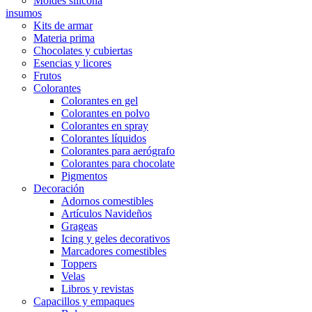
Moldes silicona
insumos
Kits de armar
Materia prima
Chocolates y cubiertas
Esencias y licores
Frutos
Colorantes
Colorantes en gel
Colorantes en polvo
Colorantes en spray
Colorantes líquidos
Colorantes para aerógrafo
Colorantes para chocolate
Pigmentos
Decoración
Adornos comestibles
Artículos Navideños
Grageas
Icing y geles decorativos
Marcadores comestibles
Toppers
Velas
Libros y revistas
Capacillos y empaques