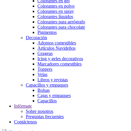
Colorantes en gel
Colorantes en polvo
Colorantes en spray
Colorantes líquidos
Colorantes para aerógrafo
Colorantes para chocolate
Pigmentos
Decoración
Adornos comestibles
Artículos Navideños
Grageas
Icing y geles decorativos
Marcadores comestibles
Toppers
Velas
Libros y revistas
Capacillos y empaques
Bolsas
Cajas y empaques
Capacillos
Infórmate
Sobre nosotros
Preguntas frecuentes
Contáctenos