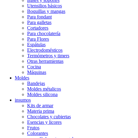
Bases y soportes
Utensilios básicos
Boquillas y mangas
Para fondant
Para galletas
Cortadores
Para chocolatería
Para Flores
Espátulas
Electrodomésticos
Termómetros y timers
Otras herramientas
Cocina
Máquinas
Moldes
Bandejas
Moldes métalicos
Moldes silicona
insumos
Kits de armar
Materia prima
Chocolates y cubiertas
Esencias y licores
Frutos
Colorantes