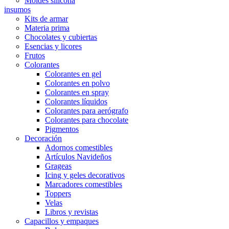
Moldes silicona
insumos
Kits de armar
Materia prima
Chocolates y cubiertas
Esencias y licores
Frutos
Colorantes
Colorantes en gel
Colorantes en polvo
Colorantes en spray
Colorantes líquidos
Colorantes para aerógrafo
Colorantes para chocolate
Pigmentos
Decoración
Adornos comestibles
Artículos Navideños
Grageas
Icing y geles decorativos
Marcadores comestibles
Toppers
Velas
Libros y revistas
Capacillos y empaques