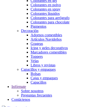
Colorantes en gel
Colorantes en polvo
Colorantes en spray
Colorantes líquidos
Colorantes para aerógrafo
Colorantes para chocolate
Pigmentos
Decoración
Adornos comestibles
Artículos Navideños
Grageas
Icing y geles decorativos
Marcadores comestibles
Toppers
Velas
Libros y revistas
Capacillos y empaques
Bolsas
Cajas y empaques
Capacillos
Infórmate
Sobre nosotros
Preguntas frecuentes
Contáctenos