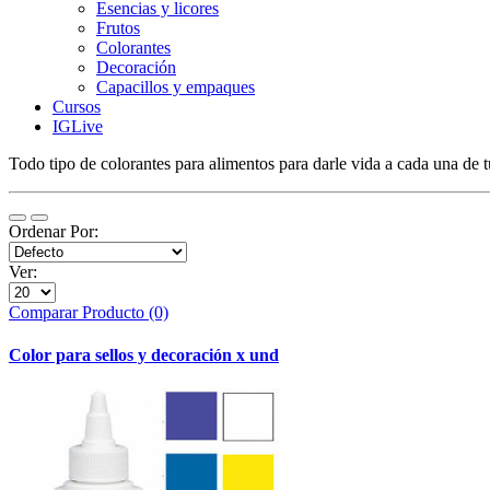
Esencias y licores
Frutos
Colorantes
Decoración
Capacillos y empaques
Cursos
IGLive
Todo tipo de colorantes para alimentos para darle vida a cada una de 
Ordenar Por:
Ver:
Comparar Producto (0)
Color para sellos y decoración x und