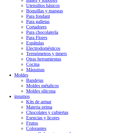
Bases y soportes
Utensilios básicos
Boquillas y mangas
Para fondant
Para galletas
Cortadores
Para chocolatería
Para Flores
Espátulas
Electrodomésticos
Termómetros y timers
Otras herramientas
Cocina
Máquinas
Moldes
Bandejas
Moldes métalicos
Moldes silicona
insumos
Kits de armar
Materia prima
Chocolates y cubiertas
Esencias y licores
Frutos
Colorantes