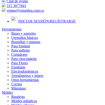
Chat de ayuda
315 3077841
ventas@orquidea.com.co
INICIAR SESSIÓN/
REGÍSTRARSE
Herramientas
Bases y soportes
Utensilios básicos
Boquillas y mangas
Para fondant
Para galletas
Cortadores
Para chocolatería
Para Flores
Espátulas
Electrodomésticos
Termómetros y timers
Otras herramientas
Cocina
Máquinas
Moldes
Bandejas
Moldes métalicos