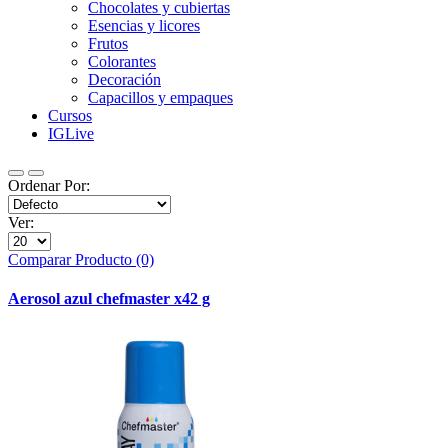
Chocolates y cubiertas
Esencias y licores
Frutos
Colorantes
Decoración
Capacillos y empaques
Cursos
IGLive
Ordenar Por:
Ver:
Comparar Producto (0)
Aerosol azul chefmaster x42 g