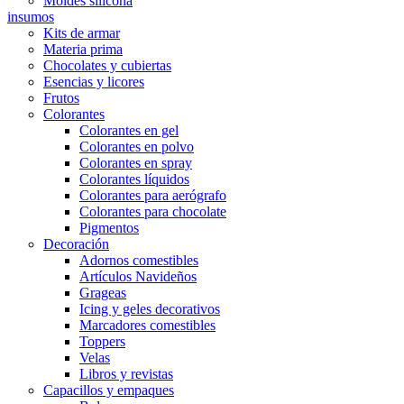
Moldes silicona
insumos
Kits de armar
Materia prima
Chocolates y cubiertas
Esencias y licores
Frutos
Colorantes
Colorantes en gel
Colorantes en polvo
Colorantes en spray
Colorantes líquidos
Colorantes para aerógrafo
Colorantes para chocolate
Pigmentos
Decoración
Adornos comestibles
Artículos Navideños
Grageas
Icing y geles decorativos
Marcadores comestibles
Toppers
Velas
Libros y revistas
Capacillos y empaques