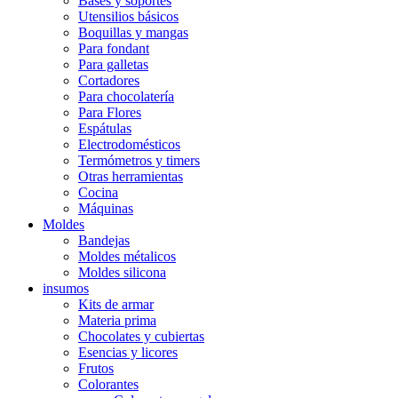
Bases y soportes
Utensilios básicos
Boquillas y mangas
Para fondant
Para galletas
Cortadores
Para chocolatería
Para Flores
Espátulas
Electrodomésticos
Termómetros y timers
Otras herramientas
Cocina
Máquinas
Moldes
Bandejas
Moldes métalicos
Moldes silicona
insumos
Kits de armar
Materia prima
Chocolates y cubiertas
Esencias y licores
Frutos
Colorantes