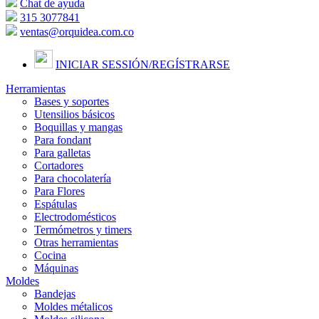
Chat de ayuda
315 3077841
ventas@orquidea.com.co
INICIAR SESSIÓN/
REGÍSTRARSE
Herramientas
Bases y soportes
Utensilios básicos
Boquillas y mangas
Para fondant
Para galletas
Cortadores
Para chocolatería
Para Flores
Espátulas
Electrodomésticos
Termómetros y timers
Otras herramientas
Cocina
Máquinas
Moldes
Bandejas
Moldes métalicos