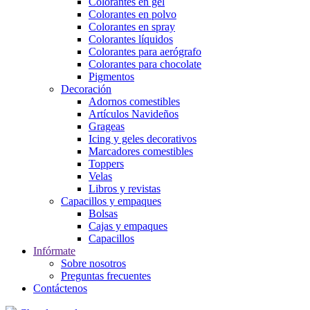
Colorantes en gel
Colorantes en polvo
Colorantes en spray
Colorantes líquidos
Colorantes para aerógrafo
Colorantes para chocolate
Pigmentos
Decoración
Adornos comestibles
Artículos Navideños
Grageas
Icing y geles decorativos
Marcadores comestibles
Toppers
Velas
Libros y revistas
Capacillos y empaques
Bolsas
Cajas y empaques
Capacillos
Infórmate
Sobre nosotros
Preguntas frecuentes
Contáctenos