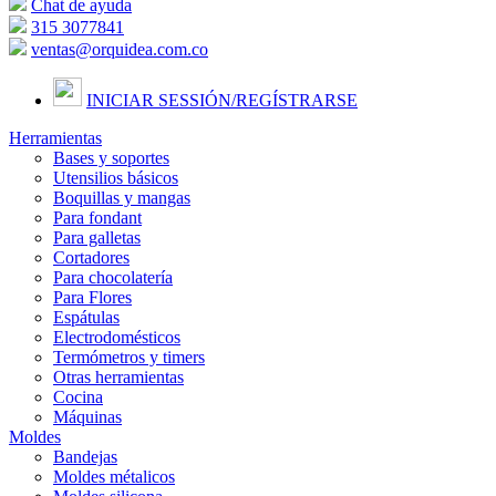
Chat de ayuda
315 3077841
ventas@orquidea.com.co
INICIAR SESSIÓN/
REGÍSTRARSE
Herramientas
Bases y soportes
Utensilios básicos
Boquillas y mangas
Para fondant
Para galletas
Cortadores
Para chocolatería
Para Flores
Espátulas
Electrodomésticos
Termómetros y timers
Otras herramientas
Cocina
Máquinas
Moldes
Bandejas
Moldes métalicos