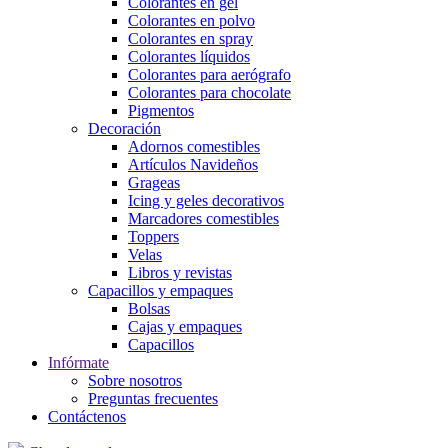
Colorantes en gel
Colorantes en polvo
Colorantes en spray
Colorantes líquidos
Colorantes para aerógrafo
Colorantes para chocolate
Pigmentos
Decoración
Adornos comestibles
Artículos Navideños
Grageas
Icing y geles decorativos
Marcadores comestibles
Toppers
Velas
Libros y revistas
Capacillos y empaques
Bolsas
Cajas y empaques
Capacillos
Infórmate
Sobre nosotros
Preguntas frecuentes
Contáctenos