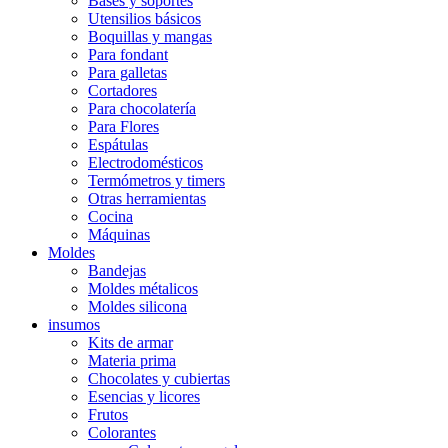
Bases y soportes
Utensilios básicos
Boquillas y mangas
Para fondant
Para galletas
Cortadores
Para chocolatería
Para Flores
Espátulas
Electrodomésticos
Termómetros y timers
Otras herramientas
Cocina
Máquinas
Moldes
Bandejas
Moldes métalicos
Moldes silicona
insumos
Kits de armar
Materia prima
Chocolates y cubiertas
Esencias y licores
Frutos
Colorantes