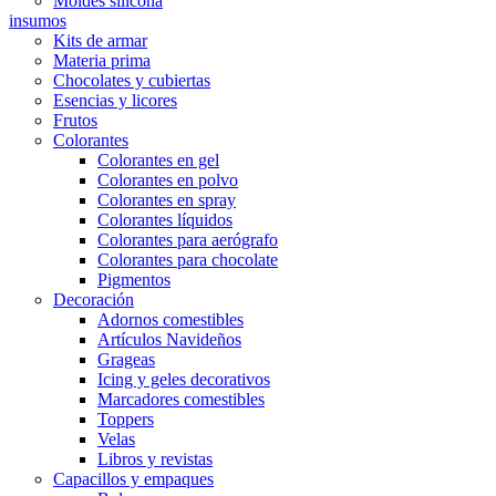
Moldes silicona
insumos
Kits de armar
Materia prima
Chocolates y cubiertas
Esencias y licores
Frutos
Colorantes
Colorantes en gel
Colorantes en polvo
Colorantes en spray
Colorantes líquidos
Colorantes para aerógrafo
Colorantes para chocolate
Pigmentos
Decoración
Adornos comestibles
Artículos Navideños
Grageas
Icing y geles decorativos
Marcadores comestibles
Toppers
Velas
Libros y revistas
Capacillos y empaques