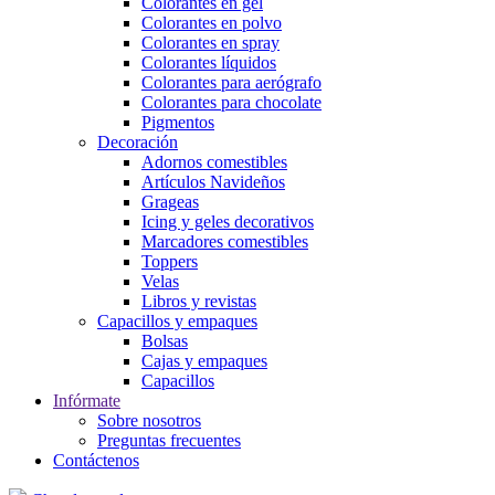
Colorantes en gel
Colorantes en polvo
Colorantes en spray
Colorantes líquidos
Colorantes para aerógrafo
Colorantes para chocolate
Pigmentos
Decoración
Adornos comestibles
Artículos Navideños
Grageas
Icing y geles decorativos
Marcadores comestibles
Toppers
Velas
Libros y revistas
Capacillos y empaques
Bolsas
Cajas y empaques
Capacillos
Infórmate
Sobre nosotros
Preguntas frecuentes
Contáctenos