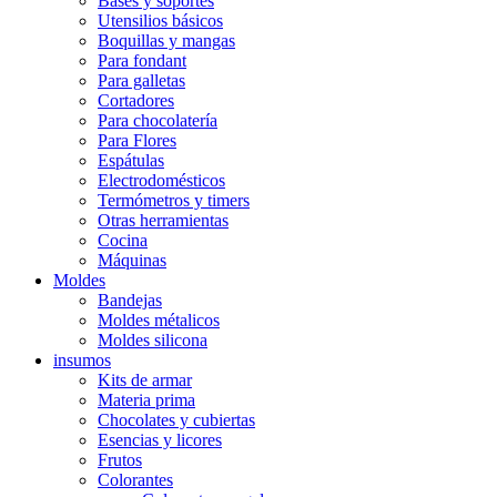
Bases y soportes
Utensilios básicos
Boquillas y mangas
Para fondant
Para galletas
Cortadores
Para chocolatería
Para Flores
Espátulas
Electrodomésticos
Termómetros y timers
Otras herramientas
Cocina
Máquinas
Moldes
Bandejas
Moldes métalicos
Moldes silicona
insumos
Kits de armar
Materia prima
Chocolates y cubiertas
Esencias y licores
Frutos
Colorantes