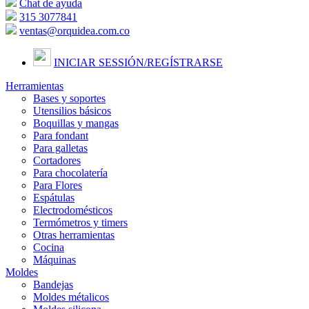
Chat de ayuda
315 3077841
ventas@orquidea.com.co
INICIAR SESSIÓN/
REGÍSTRARSE
Herramientas
Bases y soportes
Utensilios básicos
Boquillas y mangas
Para fondant
Para galletas
Cortadores
Para chocolatería
Para Flores
Espátulas
Electrodomésticos
Termómetros y timers
Otras herramientas
Cocina
Máquinas
Moldes
Bandejas
Moldes métalicos