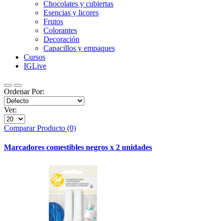
Chocolates y cubiertas
Esencias y licores
Frutos
Colorantes
Decoración
Capacillos y empaques
Cursos
IGLive
Ordenar Por:
Ver:
Comparar Producto (0)
Marcadores comestibles negros x 2 unidades