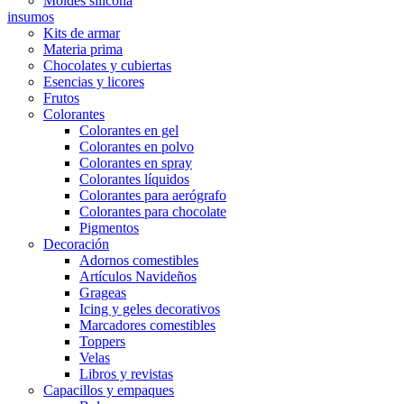
Moldes silicona
insumos
Kits de armar
Materia prima
Chocolates y cubiertas
Esencias y licores
Frutos
Colorantes
Colorantes en gel
Colorantes en polvo
Colorantes en spray
Colorantes líquidos
Colorantes para aerógrafo
Colorantes para chocolate
Pigmentos
Decoración
Adornos comestibles
Artículos Navideños
Grageas
Icing y geles decorativos
Marcadores comestibles
Toppers
Velas
Libros y revistas
Capacillos y empaques