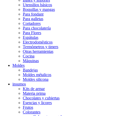
Bases y soportes
Utensilios básicos
Boquillas y mangas
Para fondant
Para galletas
Cortadores
Para chocolatería
Para Flores
Espátulas
Electrodomésticos
Termómetros y timers
Otras herramientas
Cocina
Máquinas
Moldes
Bandejas
Moldes métalicos
Moldes silicona
insumos
Kits de armar
Materia prima
Chocolates y cubiertas
Esencias y licores
Frutos
Colorantes