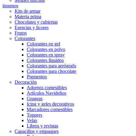
Moldes silicona
insumos
Kits de armar
Materia prima
Chocolates y cubiertas
Esencias y licores
Frutos
Colorantes
Colorantes en gel
Colorantes en polvo
Colorantes en spray
Colorantes líquidos
Colorantes para aerógrafo
Colorantes para chocolate
Pigmentos
Decoración
Adornos comestibles
Artículos Navideños
Grageas
Icing y geles decorativos
Marcadores comestibles
Toppers
Velas
Libros y revistas
Capacillos y empaques