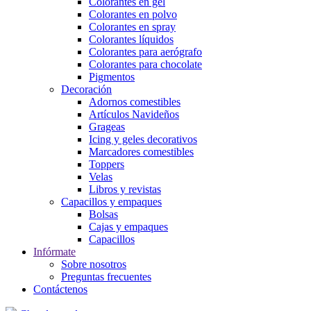
Colorantes en gel
Colorantes en polvo
Colorantes en spray
Colorantes líquidos
Colorantes para aerógrafo
Colorantes para chocolate
Pigmentos
Decoración
Adornos comestibles
Artículos Navideños
Grageas
Icing y geles decorativos
Marcadores comestibles
Toppers
Velas
Libros y revistas
Capacillos y empaques
Bolsas
Cajas y empaques
Capacillos
Infórmate
Sobre nosotros
Preguntas frecuentes
Contáctenos