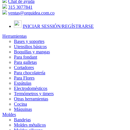
Chat de ayuda
315 3077841
ventas@orquidea.com.co
INICIAR SESSIÓN/
REGÍSTRARSE
Herramientas
Bases y soportes
Utensilios básicos
Boquillas y mangas
Para fondant
Para galletas
Cortadores
Para chocolatería
Para Flores
Espátulas
Electrodomésticos
Termómetros y timers
Otras herramientas
Cocina
Máquinas
Moldes
Bandejas
Moldes métalicos