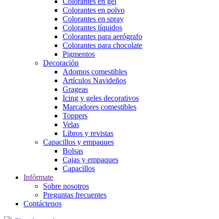
Colorantes en gel
Colorantes en polvo
Colorantes en spray
Colorantes líquidos
Colorantes para aerógrafo
Colorantes para chocolate
Pigmentos
Decoración
Adornos comestibles
Artículos Navideños
Grageas
Icing y geles decorativos
Marcadores comestibles
Toppers
Velas
Libros y revistas
Capacillos y empaques
Bolsas
Cajas y empaques
Capacillos
Infórmate
Sobre nosotros
Preguntas frecuentes
Contáctenos