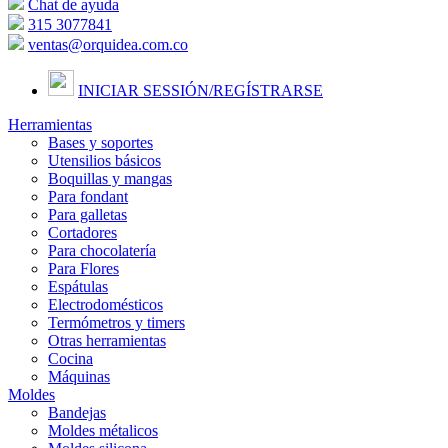
Chat de ayuda
315 3077841
ventas@orquidea.com.co
INICIAR SESSIÓN/
REGÍSTRARSE
Herramientas
Bases y soportes
Utensilios básicos
Boquillas y mangas
Para fondant
Para galletas
Cortadores
Para chocolatería
Para Flores
Espátulas
Electrodomésticos
Termómetros y timers
Otras herramientas
Cocina
Máquinas
Moldes
Bandejas
Moldes métalicos