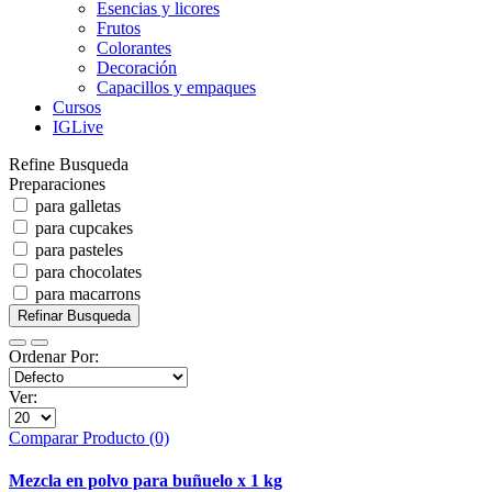
Esencias y licores
Frutos
Colorantes
Decoración
Capacillos y empaques
Cursos
IGLive
Refine Busqueda
Preparaciones
para galletas
para cupcakes
para pasteles
para chocolates
para macarrons
Refinar Busqueda
Ordenar Por:
Ver:
Comparar Producto (0)
Mezcla en polvo para buñuelo x 1 kg