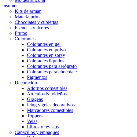
Moldes silicona
insumos
Kits de armar
Materia prima
Chocolates y cubiertas
Esencias y licores
Frutos
Colorantes
Colorantes en gel
Colorantes en polvo
Colorantes en spray
Colorantes líquidos
Colorantes para aerógrafo
Colorantes para chocolate
Pigmentos
Decoración
Adornos comestibles
Artículos Navideños
Grageas
Icing y geles decorativos
Marcadores comestibles
Toppers
Velas
Libros y revistas
Capacillos y empaques