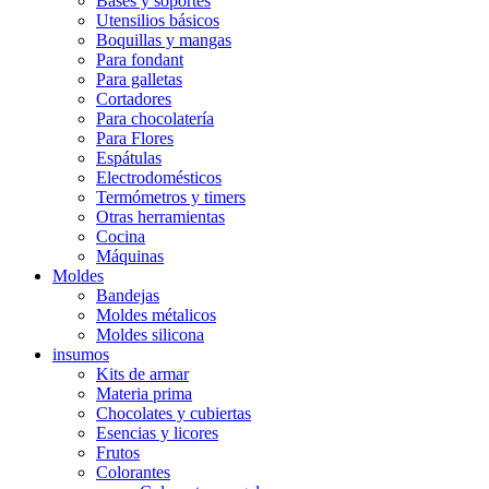
Bases y soportes
Utensilios básicos
Boquillas y mangas
Para fondant
Para galletas
Cortadores
Para chocolatería
Para Flores
Espátulas
Electrodomésticos
Termómetros y timers
Otras herramientas
Cocina
Máquinas
Moldes
Bandejas
Moldes métalicos
Moldes silicona
insumos
Kits de armar
Materia prima
Chocolates y cubiertas
Esencias y licores
Frutos
Colorantes