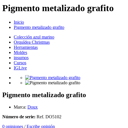
Pigmento metalizado grafito
Inicio
Pigmento metalizado grafito
Colección azul marino
Orquídea Christmas
Herramientas
Moldes
insumos
Cursos
IGLive
Pigmento metalizado grafito
Marca:
Doux
Número de serie:
Ref. DO5102
0 opiniones
/
Escribe opinión