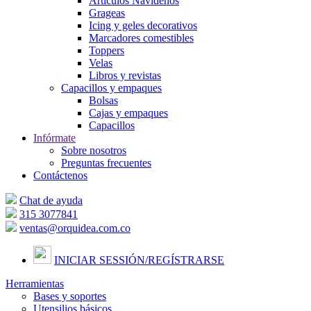
Artículos Navideños
Grageas
Icing y geles decorativos
Marcadores comestibles
Toppers
Velas
Libros y revistas
Capacillos y empaques
Bolsas
Cajas y empaques
Capacillos
Infórmate
Sobre nosotros
Preguntas frecuentes
Contáctenos
Chat de ayuda
315 3077841
ventas@orquidea.com.co
INICIAR SESSIÓN/
REGÍSTRARSE
Herramientas
Bases y soportes
Utensilios básicos