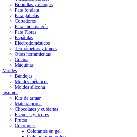
Boquillas y mangas
Para fondant
Para galletas
Cortadores
Para chocolatería
Para Flores
Espátulas
Electrodomésticos
Termómetros y timers
Otras herramientas
Cocina
Máquinas
Moldes
Bandejas
Moldes métalicos
Moldes silicona
insumos
Kits de armar
Materia prima
Chocolates y cubiertas
Esencias y licores
Frutos
Colorantes
Colorantes en gel
Colorantes en polvo