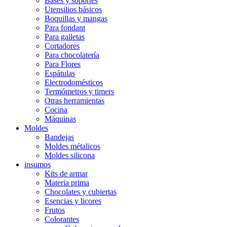
Bases y soportes
Utensilios básicos
Boquillas y mangas
Para fondant
Para galletas
Cortadores
Para chocolatería
Para Flores
Espátulas
Electrodomésticos
Termómetros y timers
Otras herramientas
Cocina
Máquinas
Moldes
Bandejas
Moldes métalicos
Moldes silicona
insumos
Kits de armar
Materia prima
Chocolates y cubiertas
Esencias y licores
Frutos
Colorantes