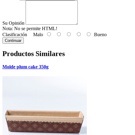
Su Opinión
Nota:
No se permite HTML!
Clasificación
Malo
Bueno
Continuar
Productos Similares
Molde plum cake 350g