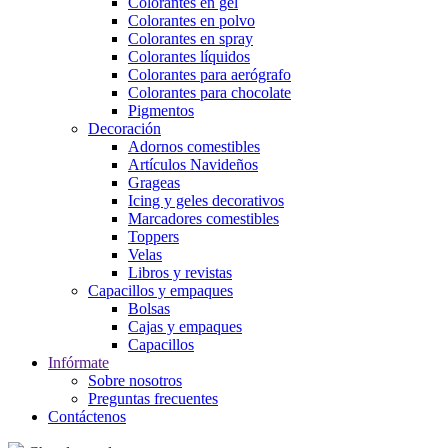
Colorantes en gel
Colorantes en polvo
Colorantes en spray
Colorantes líquidos
Colorantes para aerógrafo
Colorantes para chocolate
Pigmentos
Decoración
Adornos comestibles
Artículos Navideños
Grageas
Icing y geles decorativos
Marcadores comestibles
Toppers
Velas
Libros y revistas
Capacillos y empaques
Bolsas
Cajas y empaques
Capacillos
Infórmate
Sobre nosotros
Preguntas frecuentes
Contáctenos