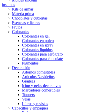
Moldes silicona
insumos
Kits de armar
Materia prima
Chocolates y cubiertas
Esencias y licores
Frutos
Colorantes
Colorantes en gel
Colorantes en polvo
Colorantes en spray
Colorantes líquidos
Colorantes para aerógrafo
Colorantes para chocolate
Pigmentos
Decoración
Adornos comestibles
Artículos Navideños
Grageas
Icing y geles decorativos
Marcadores comestibles
Toppers
Velas
Libros y revistas
Capacillos y empaques