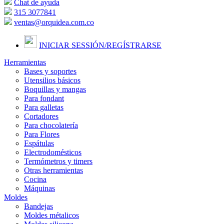
Chat de ayuda
315 3077841
ventas@orquidea.com.co
INICIAR SESSIÓN/
REGÍSTRARSE
Herramientas
Bases y soportes
Utensilios básicos
Boquillas y mangas
Para fondant
Para galletas
Cortadores
Para chocolatería
Para Flores
Espátulas
Electrodomésticos
Termómetros y timers
Otras herramientas
Cocina
Máquinas
Moldes
Bandejas
Moldes métalicos