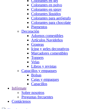
Colorantes en gel
Colorantes en polvo
Colorantes en spray
Colorantes líquidos
Colorantes para aerógrafo
Colorantes para chocolate
Pigmentos
Decoración
Adornos comestibles
Artículos Navideños
Grageas
Icing y geles decorativos
Marcadores comestibles
Toppers
Velas
Libros y revistas
Capacillos y empaques
Bolsas
Cajas y empaques
Capacillos
Infórmate
Sobre nosotros
Preguntas frecuentes
Contáctenos