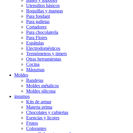
Bases y soportes
Utensilios básicos
Boquillas y mangas
Para fondant
Para galletas
Cortadores
Para chocolatería
Para Flores
Espátulas
Electrodomésticos
Termómetros y timers
Otras herramientas
Cocina
Máquinas
Moldes
Bandejas
Moldes métalicos
Moldes silicona
insumos
Kits de armar
Materia prima
Chocolates y cubiertas
Esencias y licores
Frutos
Colorantes