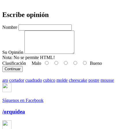
Escribe opinión
Nombre
Su Opinión
Nota:
No se permite HTML!
Clasificación
Malo
Bueno
Continuar
aro
cortador
cuadrado
cubico
molde
cheescake
postre
mousse
Síguenos en Facebook
/orquidea