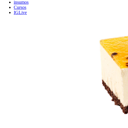
insumos
Cursos
IGLive