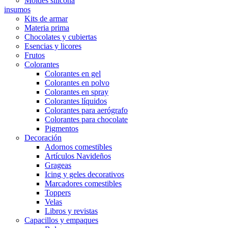
Moldes silicona
insumos
Kits de armar
Materia prima
Chocolates y cubiertas
Esencias y licores
Frutos
Colorantes
Colorantes en gel
Colorantes en polvo
Colorantes en spray
Colorantes líquidos
Colorantes para aerógrafo
Colorantes para chocolate
Pigmentos
Decoración
Adornos comestibles
Artículos Navideños
Grageas
Icing y geles decorativos
Marcadores comestibles
Toppers
Velas
Libros y revistas
Capacillos y empaques