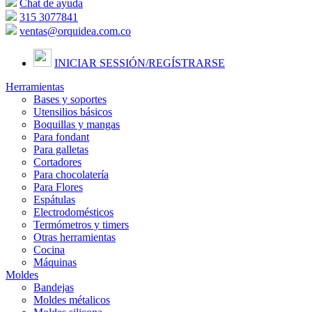
Chat de ayuda
315 3077841
ventas@orquidea.com.co
INICIAR SESSIÓN/
REGÍSTRARSE
Herramientas
Bases y soportes
Utensilios básicos
Boquillas y mangas
Para fondant
Para galletas
Cortadores
Para chocolatería
Para Flores
Espátulas
Electrodomésticos
Termómetros y timers
Otras herramientas
Cocina
Máquinas
Moldes
Bandejas
Moldes métalicos