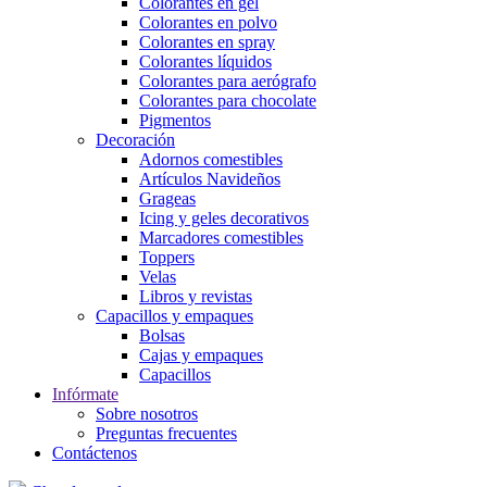
Colorantes en gel
Colorantes en polvo
Colorantes en spray
Colorantes líquidos
Colorantes para aerógrafo
Colorantes para chocolate
Pigmentos
Decoración
Adornos comestibles
Artículos Navideños
Grageas
Icing y geles decorativos
Marcadores comestibles
Toppers
Velas
Libros y revistas
Capacillos y empaques
Bolsas
Cajas y empaques
Capacillos
Infórmate
Sobre nosotros
Preguntas frecuentes
Contáctenos