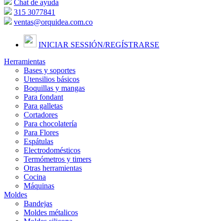
Chat de ayuda
315 3077841
ventas@orquidea.com.co
INICIAR SESSIÓN/
REGÍSTRARSE
Herramientas
Bases y soportes
Utensilios básicos
Boquillas y mangas
Para fondant
Para galletas
Cortadores
Para chocolatería
Para Flores
Espátulas
Electrodomésticos
Termómetros y timers
Otras herramientas
Cocina
Máquinas
Moldes
Bandejas
Moldes métalicos