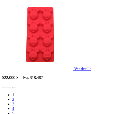
Ver detalle
$22,000
Sin Iva: $18,487
1
2
3
4
5