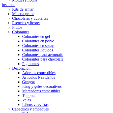
Moldes silicona
insumos
Kits de armar
Materia prima
Chocolates y cubiertas
Esencias y licores
Frutos
Colorantes
Colorantes en gel
Colorantes en polvo
Colorantes en spray
Colorantes líquidos
Colorantes para aerógrafo
Colorantes para chocolate
Pigmentos
Decoración
Adornos comestibles
Artículos Navideños
Grageas
Icing y geles decorativos
Marcadores comestibles
Toppers
Velas
Libros y revistas
Capacillos y empaques