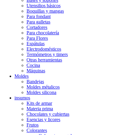
Bases y soportes
Utensilios básicos
Boquillas y mangas
Para fondant
Para galletas
Cortadores
Para chocolatería
Para Flores
Espátulas
Electrodomésticos
Termómetros y timers
Otras herramientas
Cocina
Máquinas
Moldes
Bandejas
Moldes métalicos
Moldes silicona
insumos
Kits de armar
Materia prima
Chocolates y cubiertas
Esencias y licores
Frutos
Colorantes