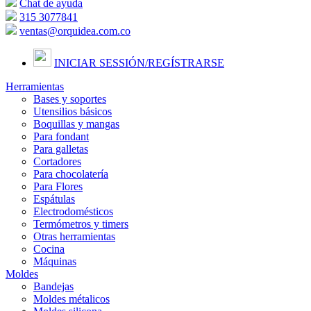
Chat de ayuda
315 3077841
ventas@orquidea.com.co
INICIAR SESSIÓN/
REGÍSTRARSE
Herramientas
Bases y soportes
Utensilios básicos
Boquillas y mangas
Para fondant
Para galletas
Cortadores
Para chocolatería
Para Flores
Espátulas
Electrodomésticos
Termómetros y timers
Otras herramientas
Cocina
Máquinas
Moldes
Bandejas
Moldes métalicos