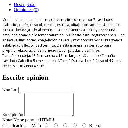
Descripción
Opiniones (0)
Molde de chocolate en forma de animalitos de mar por 7 cavidades
(caballito, delfin, caracol, concha, estrella, piña), fabricado en silicona de
alta calidad de grado alimenticio, son resistentes al calor y tienen una
amplia tolerancia a la temperatura de -60° hasta 230°, seguros para su uso
en lavavajillas, horno, congelador, nevera y microondas por su resistencia,
estabilidad y flexibilidad térmica. De esta manera, es perfecto para
preparar elaboraciones horneadas, congeladas o semifríos
Tamaño bandeja: 13.5 cm ancho x 17 cm largo x 1.3 cm alto / Tamaño
cavidad : Caballito 5 cm / concha 4.7 cm / Estrella 4 cm / Caracol 4.7 cm /
Delfin 6.3 cm / Piña 4.5 cm
Escribe opinión
Nombre
Su Opinión
Nota:
No se permite HTML!
Clasificación
Malo
Bueno