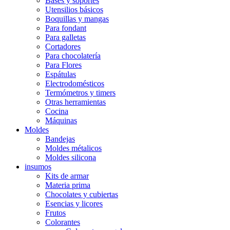
Bases y soportes
Utensilios básicos
Boquillas y mangas
Para fondant
Para galletas
Cortadores
Para chocolatería
Para Flores
Espátulas
Electrodomésticos
Termómetros y timers
Otras herramientas
Cocina
Máquinas
Moldes
Bandejas
Moldes métalicos
Moldes silicona
insumos
Kits de armar
Materia prima
Chocolates y cubiertas
Esencias y licores
Frutos
Colorantes