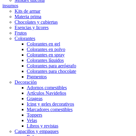
Moldes silicona
insumos
Kits de armar
Materia prima
Chocolates y cubiertas
Esencias y licores
Frutos
Colorantes
Colorantes en gel
Colorantes en polvo
Colorantes en spray
Colorantes líquidos
Colorantes para aerógrafo
Colorantes para chocolate
Pigmentos
Decoración
Adornos comestibles
Artículos Navideños
Grageas
Icing y geles decorativos
Marcadores comestibles
Toppers
Velas
Libros y revistas
Capacillos y empaques