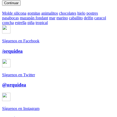
Continuar
Molde silicona
gomitas
animalitos
chocolates
hielo
postres
pasabocas
mazapán fondant
mar
marino
caballito
delfin
caracol
concha
estrella
piña
tropical
Síguenos en Facebook
/orquidea
Síguenos en Twitter
@orquidea
Síguenos en Instagram