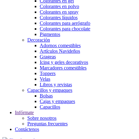
Colorantes en gel
Colorantes en polvo
Colorantes en spray
Colorantes líquidos
Colorantes para aerógrafo
Colorantes para chocolate
Pigmentos
Decoración
Adornos comestibles
Artículos Navideños
Grageas
Icing y geles decorativos
Marcadores comestibles
Toppers
Velas
Libros y revistas
Capacillos y empaques
Bolsas
Cajas y empaques
Capacillos
Infórmate
Sobre nosotros
Preguntas frecuentes
Contáctenos