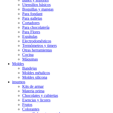
Bases y soportes
Utensilios básicos
Boquillas y mangas
Para fondant
Para galletas
Cortadores
Para chocolatería
Para Flores
Espátulas
Electrodomésticos
Termómetros y timers
Otras herramientas
Cocina
Máquinas
Moldes
Bandejas
Moldes métalicos
Moldes silicona
insumos
Kits de armar
Materia prima
Chocolates y cubiertas
Esencias y licores
Frutos
Colorantes