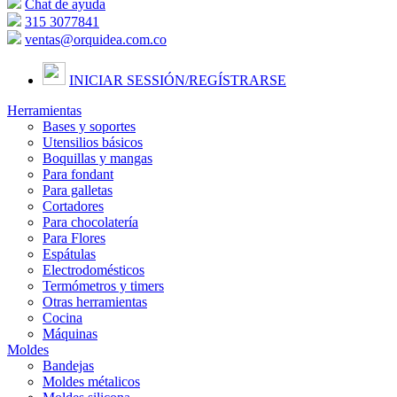
Chat de ayuda
315 3077841
ventas@orquidea.com.co
INICIAR SESSIÓN/
REGÍSTRARSE
Herramientas
Bases y soportes
Utensilios básicos
Boquillas y mangas
Para fondant
Para galletas
Cortadores
Para chocolatería
Para Flores
Espátulas
Electrodomésticos
Termómetros y timers
Otras herramientas
Cocina
Máquinas
Moldes
Bandejas
Moldes métalicos