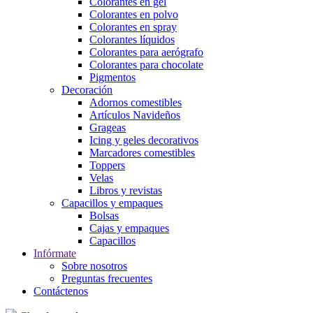
Colorantes en gel
Colorantes en polvo
Colorantes en spray
Colorantes líquidos
Colorantes para aerógrafo
Colorantes para chocolate
Pigmentos
Decoración
Adornos comestibles
Artículos Navideños
Grageas
Icing y geles decorativos
Marcadores comestibles
Toppers
Velas
Libros y revistas
Capacillos y empaques
Bolsas
Cajas y empaques
Capacillos
Infórmate
Sobre nosotros
Preguntas frecuentes
Contáctenos