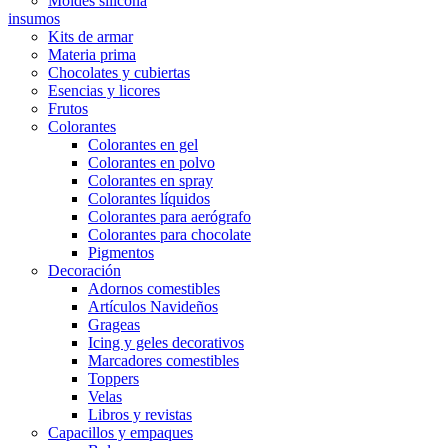
Moldes silicona
insumos
Kits de armar
Materia prima
Chocolates y cubiertas
Esencias y licores
Frutos
Colorantes
Colorantes en gel
Colorantes en polvo
Colorantes en spray
Colorantes líquidos
Colorantes para aerógrafo
Colorantes para chocolate
Pigmentos
Decoración
Adornos comestibles
Artículos Navideños
Grageas
Icing y geles decorativos
Marcadores comestibles
Toppers
Velas
Libros y revistas
Capacillos y empaques