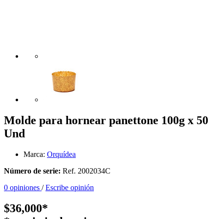
Molde para hornear panettone 100g x 50
Und
Marca:
Orquídea
Número de serie:
Ref. 2002034C
0 opiniones
/
Escribe opinión
$36,000*