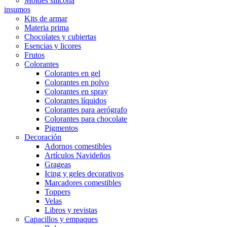
Moldes silicona
insumos
Kits de armar
Materia prima
Chocolates y cubiertas
Esencias y licores
Frutos
Colorantes
Colorantes en gel
Colorantes en polvo
Colorantes en spray
Colorantes líquidos
Colorantes para aerógrafo
Colorantes para chocolate
Pigmentos
Decoración
Adornos comestibles
Artículos Navideños
Grageas
Icing y geles decorativos
Marcadores comestibles
Toppers
Velas
Libros y revistas
Capacillos y empaques