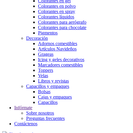
Colorantes en gel
Colorantes en polvo
Colorantes en spray
Colorantes líquidos
Colorantes para aerógrafo
Colorantes para chocolate
Pigmentos
Decoración
Adornos comestibles
Artículos Navideños
Grageas
Icing y geles decorativos
Marcadores comestibles
Toppers
Velas
Libros y revistas
Capacillos y empaques
Bolsas
Cajas y empaques
Capacillos
Infórmate
Sobre nosotros
Preguntas frecuentes
Contáctenos