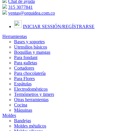
Chat de ayuda
315 3077841
ventas@orquidea.com.co
INICIAR SESSIÓN/
REGÍSTRARSE
Herramientas
Bases y soportes
Utensilios básicos
Boquillas y mangas
Para fondant
Para galletas
Cortadores
Para chocolatería
Para Flores
Espátulas
Electrodomésticos
Termómetros y timers
Otras herramientas
Cocina
Máquinas
Moldes
Bandejas
Moldes métalicos