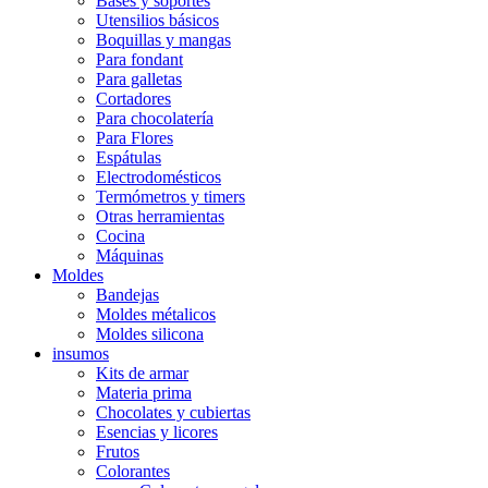
Bases y soportes
Utensilios básicos
Boquillas y mangas
Para fondant
Para galletas
Cortadores
Para chocolatería
Para Flores
Espátulas
Electrodomésticos
Termómetros y timers
Otras herramientas
Cocina
Máquinas
Moldes
Bandejas
Moldes métalicos
Moldes silicona
insumos
Kits de armar
Materia prima
Chocolates y cubiertas
Esencias y licores
Frutos
Colorantes