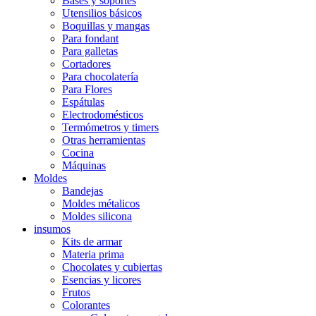
Bases y soportes
Utensilios básicos
Boquillas y mangas
Para fondant
Para galletas
Cortadores
Para chocolatería
Para Flores
Espátulas
Electrodomésticos
Termómetros y timers
Otras herramientas
Cocina
Máquinas
Moldes
Bandejas
Moldes métalicos
Moldes silicona
insumos
Kits de armar
Materia prima
Chocolates y cubiertas
Esencias y licores
Frutos
Colorantes