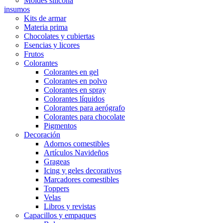
Moldes silicona
insumos
Kits de armar
Materia prima
Chocolates y cubiertas
Esencias y licores
Frutos
Colorantes
Colorantes en gel
Colorantes en polvo
Colorantes en spray
Colorantes líquidos
Colorantes para aerógrafo
Colorantes para chocolate
Pigmentos
Decoración
Adornos comestibles
Artículos Navideños
Grageas
Icing y geles decorativos
Marcadores comestibles
Toppers
Velas
Libros y revistas
Capacillos y empaques