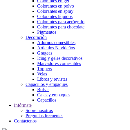
Colorantes en gel
Colorantes en polvo
Colorantes en spray
Colorantes líquidos
Colorantes para aerógrafo
Colorantes para chocolate
Pigmentos
Decoración
Adornos comestibles
Artículos Navideños
Grageas
Icing y geles decorativos
Marcadores comestibles
Toppers
Velas
Libros y revistas
Capacillos y empaques
Bolsas
Cajas y empaques
Capacillos
Infórmate
Sobre nosotros
Preguntas frecuentes
Contáctenos