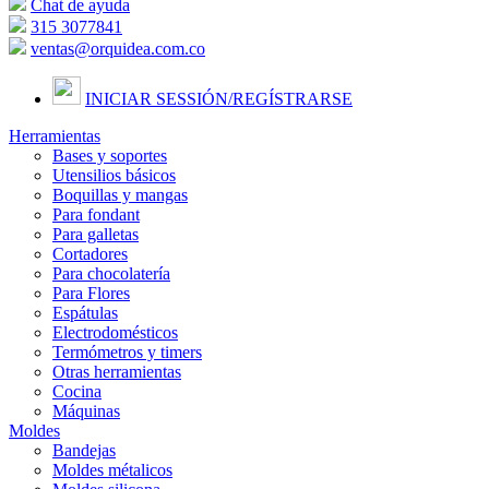
Chat de ayuda
315 3077841
ventas@orquidea.com.co
INICIAR SESSIÓN/
REGÍSTRARSE
Herramientas
Bases y soportes
Utensilios básicos
Boquillas y mangas
Para fondant
Para galletas
Cortadores
Para chocolatería
Para Flores
Espátulas
Electrodomésticos
Termómetros y timers
Otras herramientas
Cocina
Máquinas
Moldes
Bandejas
Moldes métalicos