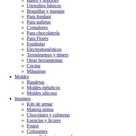
Bases y soportes
Utensilios básicos
Boquillas y mangas
Para fondant
Para galletas
Cortadores
Para chocolatería
Para Flores
Espátulas
Electrodomésticos
Termómetros y timers
Otras herramientas
Cocina
Máquinas
Moldes
Bandejas
Moldes métalicos
Moldes silicona
insumos
Kits de armar
Materia prima
Chocolates y cubiertas
Esencias y licores
Frutos
Colorantes