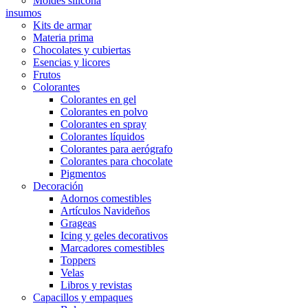
Moldes silicona
insumos
Kits de armar
Materia prima
Chocolates y cubiertas
Esencias y licores
Frutos
Colorantes
Colorantes en gel
Colorantes en polvo
Colorantes en spray
Colorantes líquidos
Colorantes para aerógrafo
Colorantes para chocolate
Pigmentos
Decoración
Adornos comestibles
Artículos Navideños
Grageas
Icing y geles decorativos
Marcadores comestibles
Toppers
Velas
Libros y revistas
Capacillos y empaques