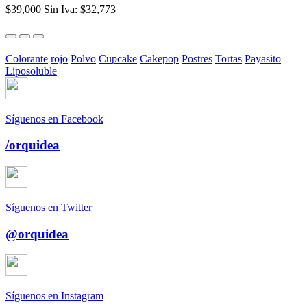
$39,000
Sin Iva: $32,773
Colorante
rojo
Polvo
Cupcake
Cakepop
Postres
Tortas
Payasito
Liposoluble
Síguenos en Facebook
/orquidea
Síguenos en Twitter
@orquidea
Síguenos en Instagram