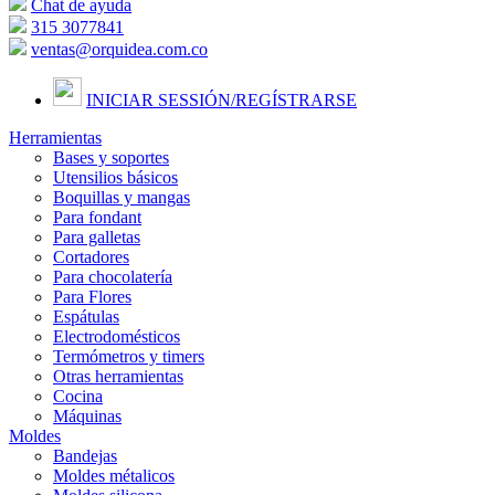
Chat de ayuda
315 3077841
ventas@orquidea.com.co
INICIAR SESSIÓN/
REGÍSTRARSE
Herramientas
Bases y soportes
Utensilios básicos
Boquillas y mangas
Para fondant
Para galletas
Cortadores
Para chocolatería
Para Flores
Espátulas
Electrodomésticos
Termómetros y timers
Otras herramientas
Cocina
Máquinas
Moldes
Bandejas
Moldes métalicos