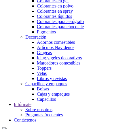
Colorantes en gel
Colorantes en polvo
Colorantes en spray
Colorantes líquidos
Colorantes para aerógrafo
Colorantes para chocolate
Pigmentos
Decoración
Adornos comestibles
Artículos Navideños
Grageas
Icing y geles decorativos
Marcadores comestibles
Toppers
Velas
Libros y revistas
Capacillos y empaques
Bolsas
Cajas y empaques
Capacillos
Infórmate
Sobre nosotros
Preguntas frecuentes
Contáctenos