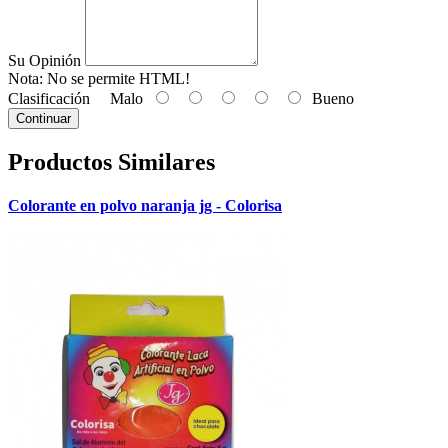
Su Opinión
Nota:
No se permite HTML!
Clasificación
Malo
Bueno
Continuar
Productos Similares
Colorante en polvo naranja jg - Colorisa