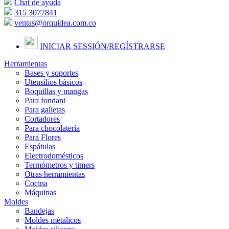
Chat de ayuda
315 3077841
ventas@orquidea.com.co
INICIAR SESSIÓN/
REGÍSTRARSE
Herramientas
Bases y soportes
Utensilios básicos
Boquillas y mangas
Para fondant
Para galletas
Cortadores
Para chocolatería
Para Flores
Espátulas
Electrodomésticos
Termómetros y timers
Otras herramientas
Cocina
Máquinas
Moldes
Bandejas
Moldes métalicos