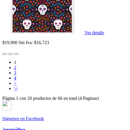
Ver detalle
$19,900
Sin Iva: $16,723
1
2
3
4
>
>|
Página 1 con 20 productos de 66 en total (4 Paginas)
Síguenos en Facebook
/orquidea