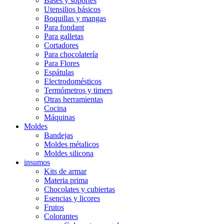
Bases y soportes
Utensilios básicos
Boquillas y mangas
Para fondant
Para galletas
Cortadores
Para chocolatería
Para Flores
Espátulas
Electrodomésticos
Termómetros y timers
Otras herramientas
Cocina
Máquinas
Moldes
Bandejas
Moldes métalicos
Moldes silicona
insumos
Kits de armar
Materia prima
Chocolates y cubiertas
Esencias y licores
Frutos
Colorantes