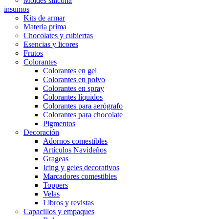
Moldes silicona
insumos
Kits de armar
Materia prima
Chocolates y cubiertas
Esencias y licores
Frutos
Colorantes
Colorantes en gel
Colorantes en polvo
Colorantes en spray
Colorantes líquidos
Colorantes para aerógrafo
Colorantes para chocolate
Pigmentos
Decoración
Adornos comestibles
Artículos Navideños
Grageas
Icing y geles decorativos
Marcadores comestibles
Toppers
Velas
Libros y revistas
Capacillos y empaques