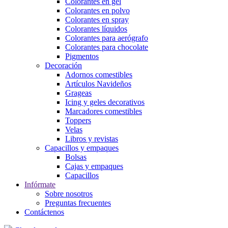
Colorantes en gel
Colorantes en polvo
Colorantes en spray
Colorantes líquidos
Colorantes para aerógrafo
Colorantes para chocolate
Pigmentos
Decoración
Adornos comestibles
Artículos Navideños
Grageas
Icing y geles decorativos
Marcadores comestibles
Toppers
Velas
Libros y revistas
Capacillos y empaques
Bolsas
Cajas y empaques
Capacillos
Infórmate
Sobre nosotros
Preguntas frecuentes
Contáctenos