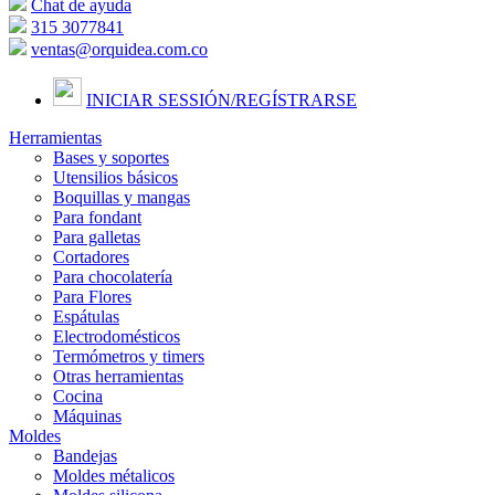
Chat de ayuda
315 3077841
ventas@orquidea.com.co
INICIAR SESSIÓN/
REGÍSTRARSE
Herramientas
Bases y soportes
Utensilios básicos
Boquillas y mangas
Para fondant
Para galletas
Cortadores
Para chocolatería
Para Flores
Espátulas
Electrodomésticos
Termómetros y timers
Otras herramientas
Cocina
Máquinas
Moldes
Bandejas
Moldes métalicos