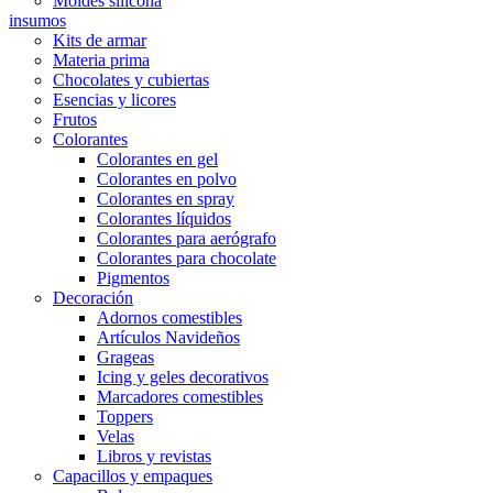
Moldes silicona
insumos
Kits de armar
Materia prima
Chocolates y cubiertas
Esencias y licores
Frutos
Colorantes
Colorantes en gel
Colorantes en polvo
Colorantes en spray
Colorantes líquidos
Colorantes para aerógrafo
Colorantes para chocolate
Pigmentos
Decoración
Adornos comestibles
Artículos Navideños
Grageas
Icing y geles decorativos
Marcadores comestibles
Toppers
Velas
Libros y revistas
Capacillos y empaques