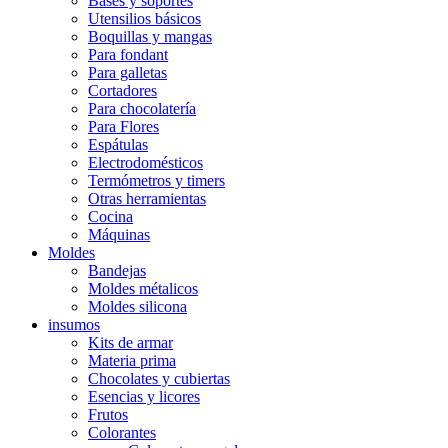
Bases y soportes
Utensilios básicos
Boquillas y mangas
Para fondant
Para galletas
Cortadores
Para chocolatería
Para Flores
Espátulas
Electrodomésticos
Termómetros y timers
Otras herramientas
Cocina
Máquinas
Moldes
Bandejas
Moldes métalicos
Moldes silicona
insumos
Kits de armar
Materia prima
Chocolates y cubiertas
Esencias y licores
Frutos
Colorantes