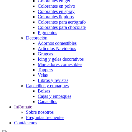
Colorantes en gel
Colorantes en polvo
Colorantes en spray
Colorantes líquidos
Colorantes para aerógrafo
Colorantes para chocolate
Pigmentos
Decoración
Adornos comestibles
Artículos Navideños
Grageas
Icing y geles decorativos
Marcadores comestibles
Toppers
Velas
Libros y revistas
Capacillos y empaques
Bolsas
Cajas y empaques
Capacillos
Infórmate
Sobre nosotros
Preguntas frecuentes
Contáctenos